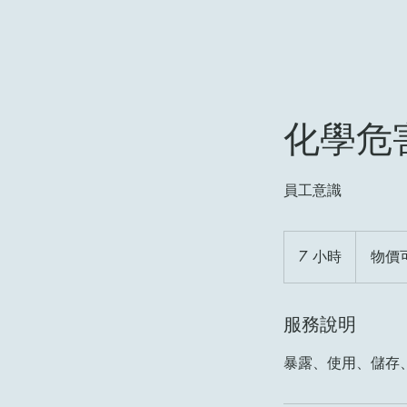
化學危
員工意識
物
價
7 小時
7
物價
可
小
議
時
服務說明
暴露、使用、儲存