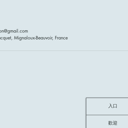
ion@gmail.com
cquet, Mignaloux-Beauvoir, France
入口
歡迎