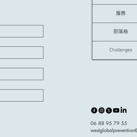
服務
部落格
Challenges
06 88 95 79 55
westglobalpreventio