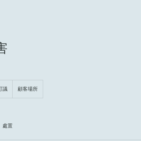
入口
歡迎
服務
部落
害
可議
顧客場所
、處置